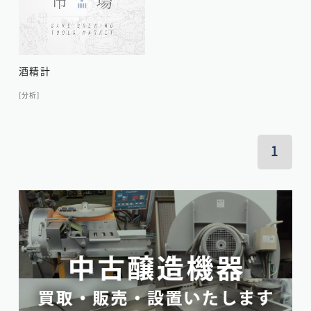
酒精計
[分析]
1