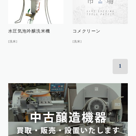
水圧気泡吟醸洗米機
コメクリーン
[洗米]
[洗米]
1